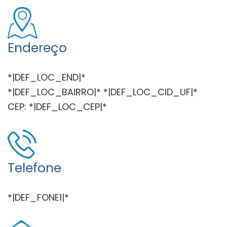
Endereço
*|DEF_LOC_END|*
*|DEF_LOC_BAIRRO|* *|DEF_LOC_CID_UF|*
CEP: *|DEF_LOC_CEP|*
Telefone
*|DEF_FONE1|*