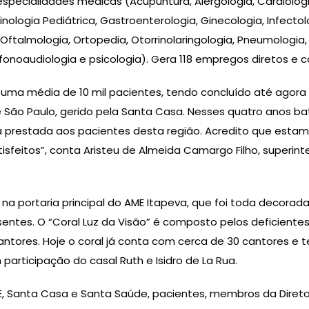
cialidades médicas (Acupuntura, Alergologia, Cardiologia, C
nologia Pediátrica, Gastroenterologia, Ginecologia, Infectolo
 Oftalmologia, Ortopedia, Otorrinolaringologia, Pneumologia, 
fonoaudiologia e psicologia). Gera 118 empregos diretos e 
a média de 10 mil pacientes, tendo concluído até agora mai
 São Paulo, gerido pela Santa Casa. Nesses quatro anos ba
a prestada aos pacientes desta região. Acredito que estam
isfeitos”, conta Aristeu de Almeida Camargo Filho, superin
a portaria principal do AME Itapeva, que foi toda decorada
ntes. O “Coral Luz da Visão” é composto pelos deficientes
antores. Hoje o coral já conta com cerca de 30 cantores e 
 participação do casal Ruth e Isidro de La Rua.
, Santa Casa e Santa Saúde, pacientes, membros da Direto