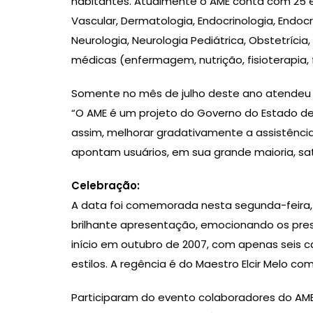
habitantes. Atualmente o AME conta com 25 espe
Vascular, Dermatologia, Endocrinologia, Endocri
Neurologia, Neurologia Pediátrica, Obstetrícia,
médicas (enfermagem, nutrição, fisioterapia, 
Somente no mês de julho deste ano atendeu um
“O AME é um projeto do Governo do Estado de
assim, melhorar gradativamente a assistênci
apontam usuários, em sua grande maioria, sat
Celebração:
A data foi comemorada nesta segunda-feira, n
brilhante apresentação, emocionando os prese
início em outubro de 2007, com apenas seis c
estilos. A regência é do Maestro Elcir Melo com
Participaram do evento colaboradores do AME