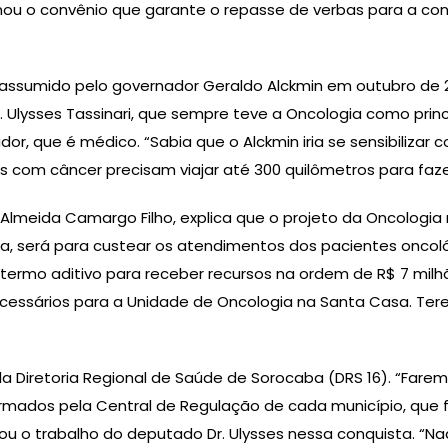
nou o convênio que garante o repasse de verbas para a con
assumido pelo governador Geraldo Alckmin em outubro de 20
 Ulysses Tassinari, que sempre teve a Oncologia como prin
r, que é médico. “Sabia que o Alckmin iria se sensibilizar
 com câncer precisam viajar até 300 quilômetros para fazer
Almeida Camargo Filho, explica que o projeto da Oncologia n
, será para custear os atendimentos dos pacientes oncológ
termo aditivo para receber recursos na ordem de R$ 7 mil
ecessários para a Unidade de Oncologia na Santa Casa. Te
a Diretoria Regional de Saúde de Sorocaba (DRS 16). “Farem
rmados pela Central de Regulação de cada município, que
u o trabalho do deputado Dr. Ulysses nessa conquista. “Na