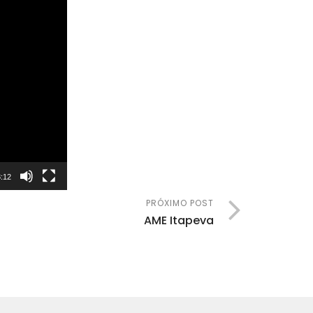
:12
PRÓXIMO POST
AME Itapeva