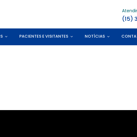
Atend
(15) 
ES
PACIENTES E VISITANTES
NOTÍCIAS
CONTA