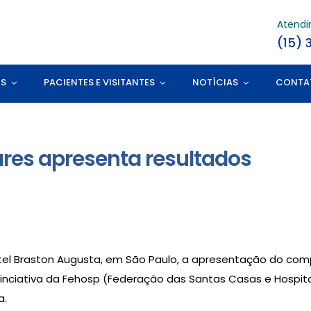
Atend
(15) 
ES
PACIENTES E VISITANTES
NOTÍCIAS
CONTA
ares apresenta resultados
 Hotel Braston Augusta, em São Paulo, a apresentação do c
, inciativa da Fehosp (Federação das Santas Casas e Hospit
a.