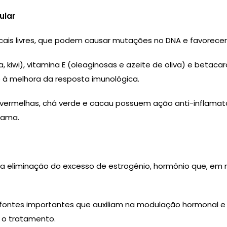
ular
icais livres, que podem causar mutações no DNA e favorece
la, kiwi), vitamina E (oleaginosas e azeite de oliva) e bet
 à melhora da resposta imunológica.
s vermelhas, chá verde e cacau possuem ação anti-inflamatór
mama.
 a eliminação do excesso de estrogênio, hormônio que, em 
 fontes importantes que auxiliam na modulação hormonal e no 
 o tratamento.