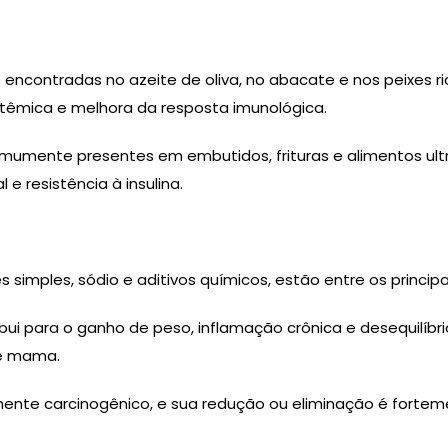
encontradas no azeite de oliva, no abacate e nos peixes r
stêmica e melhora da resposta imunológica.
 comumente presentes em embutidos, frituras e alimentos u
 resistência à insulina.
simples, sódio e aditivos químicos, estão entre os principa
i para o ganho de peso, inflamação crônica e desequilíbri
de mama.
te carcinogênico, e sua redução ou eliminação é forte