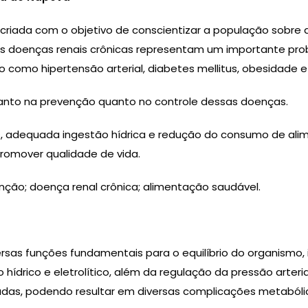
riada com o objetivo de conscientizar a população sobre a
As doenças renais crônicas representam um importante pro
 como hipertensão arterial, diabetes mellitus, obesidade 
nto na prevenção quanto no controle dessas doenças.
s, adequada ingestão hídrica e redução do consumo de al
promover qualidade de vida.
enção; doença renal crônica; alimentação saudável.
ersas funções fundamentais para o equilíbrio do organismo, 
rio hídrico e eletrolítico, além da regulação da pressão ar
cadas, podendo resultar em diversas complicações metabóli