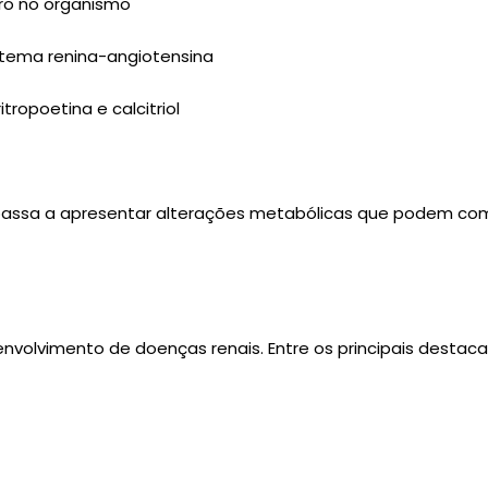
oro no organismo
stema renina-angiotensina
ropoetina e calcitriol
passa a apresentar alterações metabólicas que podem comp
envolvimento de doenças renais. Entre os principais destac