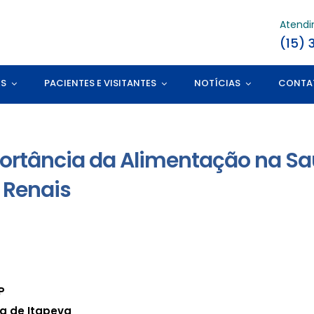
Atend
(15) 
ES
PACIENTES E VISITANTES
NOTÍCIAS
CONTA
portância da Alimentação na Sa
 Renais
P
ia de Itapeva